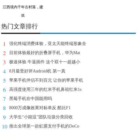
江西境内千年古村落，建
筑
热门文章排行
1
强化终端消费体验，亚太天能终端形象全
2
目前体验最好的折叠屏手机，华为Mat
3
极速体验 牛逼插件 这个双十一超越小
4
8月最受好评Android机 第一真
5
苹果手机伴侣不到百元 让你的苹果手机
6
高强度使用三年的红米手机鼻祖红米1s
7
黑莓手机在中国能用吗
8
8000万成像效果对标单反 酷比F1
9
大学生“小能逗”团队垃圾分类回收
10
推出全球第一款虹膜支付手机的DoCo