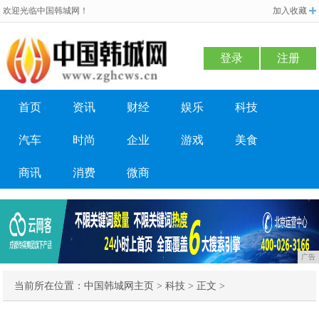
欢迎光临中国韩城网！
加入收藏
登录
注册
首页
资讯
财经
娱乐
科技
汽车
时尚
企业
游戏
美食
商讯
消费
微商
广告
当前所在位置：
中国韩城网主页
>
科技
> 正文 >