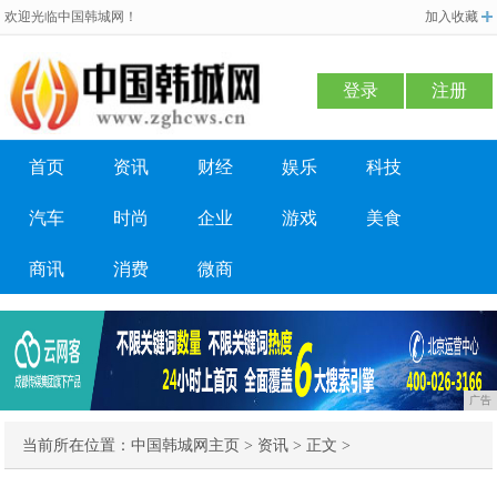
欢迎光临中国韩城网！
加入收藏
登录
注册
首页
资讯
财经
娱乐
科技
汽车
时尚
企业
游戏
美食
商讯
消费
微商
广告
当前所在位置：
中国韩城网主页
>
资讯
> 正文 >