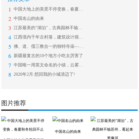
1
中国大地上的美景不停变换，春夏秋冬轮
2
中国名山的由来
3
江苏最美的“湖泊”，古典园林不输苏州
4
江西境内千年古村落，建筑设计很有特点
5
佛、道、儒三教合一的独特寺庙——悬空
6
新疆最复古的10个地方小吃太厉害了
7
中国唯一用英文命名的小镇，云雾缭绕，
8
2020年2月:想回我的小城清迈了!
图片推荐
中国名山的由来