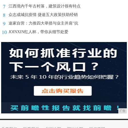
7
江西境内千年古村落，建筑设计很有特点
8
众志成城抗疫情 捷途五大政策扶助经销
9
途家自营：力推四大举措与业主并肩“抗
10
JOINXIN红人杯，带你从细节处爱
广告