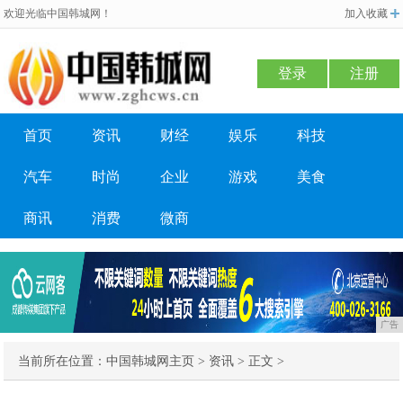
欢迎光临中国韩城网！
加入收藏
登录
注册
首页
资讯
财经
娱乐
科技
汽车
时尚
企业
游戏
美食
商讯
消费
微商
广告
当前所在位置：
中国韩城网主页
>
资讯
> 正文 >