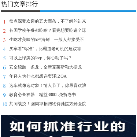
热门文章排行
1
盘点深受欢迎的五大面条，不了解的进来
2
各国学校午餐都吃啥？看完想要吃遍全球
3
生吃才美味的5种海鲜，一般人都接受不
4
买车看"标准"，比霸道老司机的建议靠
5
可以上绿牌的Jeep，你心动了吗？
6
安全续航一条龙，全新克莱斯勒大捷龙
7
年轻人为什么都想选奕泽IZOA
8
选车就像选对象！情人节了，你最喜欢浪
9
教育必备神器，精益3800L免拆卷书
10
共同战疫！圆周率捐赠物资驰援方舱医院