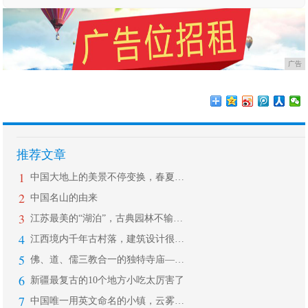
广告
推荐文章
1
中国大地上的美景不停变换，春夏秋冬轮
2
中国名山的由来
3
江苏最美的“湖泊”，古典园林不输苏州
4
江西境内千年古村落，建筑设计很有特点
5
佛、道、儒三教合一的独特寺庙——悬空
6
新疆最复古的10个地方小吃太厉害了
7
中国唯一用英文命名的小镇，云雾缭绕，