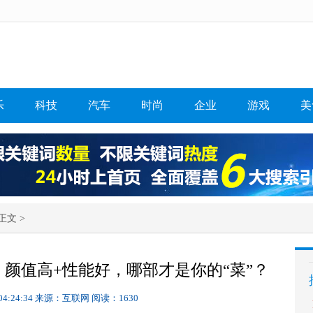
乐
科技
汽车
时尚
企业
游戏
美
正文 >
颜值高+性能好，哪部才是你的“菜”？
04:24:34
来源：互联网
阅读：1630