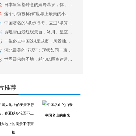
2
日本皇室都钟意的嬉野温泉，你，不能错
3
这个小镇被称作“世界上最美的小镇”，
4
中国著名的8条步行街，去过3条算合格
5
贡嘎雪山最红观景台，冰川、星空、云海
6
一生必去中国这4座城市，风景独一无二
7
河北最美的“花塔”：形状如同一束花，
8
世界级佛教圣地，耗40亿巨资建造，奢
片推荐
中国名山的由来
国大地上的美景不停变
换