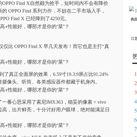
PPO Find X自然颇为抢手，短时间内不会有降价
 OPPO Find 系列力作，不妨在二手市场入手，
 Find X 已经降到了4250元。
江
 仅仅比 OPPO Find X 早几天发布！而它也是主打“真
1
到了真正全面屏的效果，6.59寸19.3:9屏占比91.24%
将摄像头、听筒、各类感应器件都藏于机身内。
2
3
4
一番心思采用了索尼IMX363，稳妥的像素 + vivo
5
拉高，出片鲜亮，十分讨好用户眼球，绝对能满足日
6
7