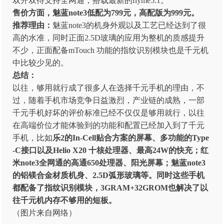
双开双待支持全网通，搭载最新的flyme5.1。
售价方面，魅蓝note3低配为799元，高配版为999元。
推荐理由：
魅蓝note3的机身外观以及工艺已经达到了很
高的水准，同时正面2.5D玻璃的应用为整机的质感提升
不少，正面配备mTouch 功能的指纹识别模块也是千元机
中比较少见的。
总结：
以往，够用就行成了很多人在选择千元手机的理由，不
过，随着手机市场竞争日益激烈，产业链的成熟，一部
千元手机好坏的评价标准已经不仅仅是够用就行，以往
在高端价位才能体验到的功能和配置已经加入到了千元
手机，比如
乐2的In-Cell贴合方案的屏幕、多功能的Type
-C接口以及Helio X20 十核处理器、最高24W的快充；红
米note3全网通的高通650处理器、阳光屏幕；魅蓝note3
的铝镁合金材质机身、2.5D弧形玻璃等。同时这些手机
都配备了指纹识别模块，3GRAM+32GROM也解决了以
往千元机内存不够用的短板。
（图片来自网络）