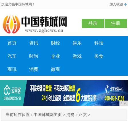
欢迎光临中国韩城网！
加入收藏
登录
注册
首页
资讯
财经
娱乐
科技
汽车
时尚
企业
游戏
美食
商讯
消费
微商
广告
当前所在位置：
中国韩城网主页
>
消费
> 正文 >