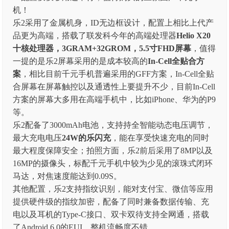
乐2采用了金属机身，ID无边框设计，配置上相比上代产
品更为高端，搭载了联发科今年的高端处理器
Helio X20
十核处理器，3GRAM+32GROM，5.5寸FHD屏幕
，值得
一提的是乐2屏幕采用的是成本较高的
In-Cell全贴合方
案
，相比目前千元手机普遍采用的GFF方案，In-Cell全贴
合屏幕在屏幕触控以及通透性上要提升不少，目前In-Cell
方案的屏幕大多用在高端手机中，比如iPhone、华为的P9
等。
乐2配备了3000mAh电池，支持持全智能动态电压调节，
最大充电电压
24W的乐闪充
，能在享受快速充电的同时
最大程度保障安全；拍照方面，乐2前后采用了8MP以及
16MP的摄像头，标配千元手机中较为少见的滚珠式闭环
马达，对焦速度能达到0.09S。
其他配置，乐2支持指纹识别，能对支付宝、微信等应用
提供硬件级的指纹加密，配备了同时兼备数据传输、充
电以及耳机的Type-C接口、双卡双待支持全网通，搭载
了Android 6.0的EUI，整机流畅度不错。