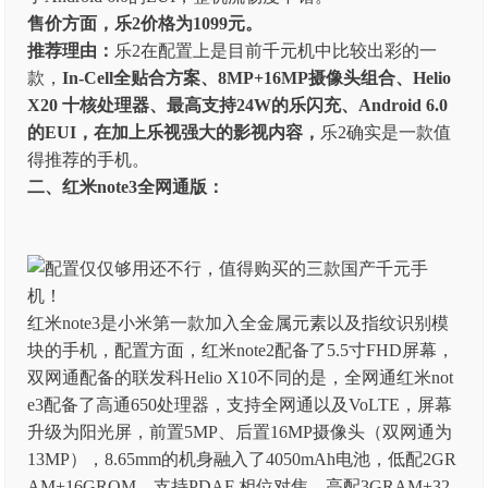
售价方面，乐2价格为1099元。
推荐理由：
乐2在配置上是目前千元机中比较出彩的一
款，
In-Cell
全贴合方案、8MP+16MP摄像头组合、
Helio
X20 十核处理器、最高支持24W的乐闪充、Android 6.0
的EUI，在加上乐视强大的影视内容，
乐2确实是一款值
得推荐的手机。
二、红米note3全网通版：
红米note3是小米第一款加入全金属元素以及指纹识别模
块的手机，配置方面，红米note2配备了5.5寸FHD屏幕，
双网通配备的联发科Helio X10不同的是，全网通红米not
e3配备了高通650处理器，支持全网通以及VoLTE，屏幕
升级为阳光屏，前置5MP、后置16MP摄像头（双网通为
13MP），8.65mm的机身融入了4050mAh电池，低配2GR
AM+16GROM，支持PDAF 相位对焦，高配3GRAM+32