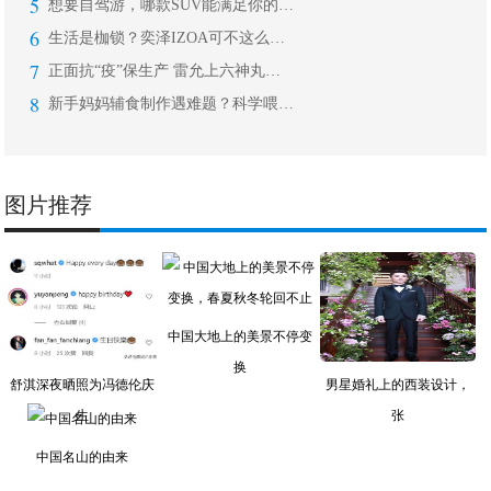
5
想要自驾游，哪款SUV能满足你的所有
6
生活是枷锁？奕泽IZOA可不这么认为
7
正面抗“疫”保生产 雷允上六神丸助力
8
新手妈妈辅食制作遇难题？科学喂养还得
图片推荐
中国大地上的美景不停变
换
舒淇深夜晒照为冯德伦庆
男星婚礼上的西装设计，
生
张
中国名山的由来