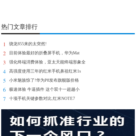
热门文章排行
1
骁龙855来的太突然!
2
目前体验最好的折叠屏手机，华为Mat
3
强化终端消费体验，亚太天能终端形象全
4
高强度使用三年的红米手机鼻祖红米1s
5
小米魅族惊了!华为P8发布旗舰版价格
6
极速体验 牛逼插件 这个双十一超越小
7
十项手机关键参数对比,红米NOTE7