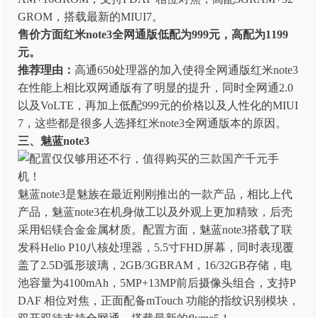
GROM，搭载最新的MIUI7。
售价方面红米note3全网通版低配为999元，高配为1199
元。
推荐理由：
高通650处理器的加入使得全网通版红米note3
在性能上相比双网通版有了明显的提升，同时全网通2.0
以及VoLTE，再加上低配999元的价格以及人性化的MIUI
7，这些都是很多人选择红米note3全网通版本的原因。
三、魅蓝note3
魅蓝note3是魅族在最近刚刚推出的一款产品，相比上代
产品，魅蓝note3在机身做工以及外观上更加精致，后壳
采用铝镁合金金属材质。配置方面，魅蓝note3搭载了联
发科Helio P10八核处理器，5.5寸FHD屏幕，同时表现覆
盖了2.5D弧形玻璃，2GB/3GBRAM，16/32GB存储，电
池容量为4100mAh，5MP+13MP前后摄像头组合，支持P
DAF 相位对焦，正面配备mTouch 功能的指纹识别模块，