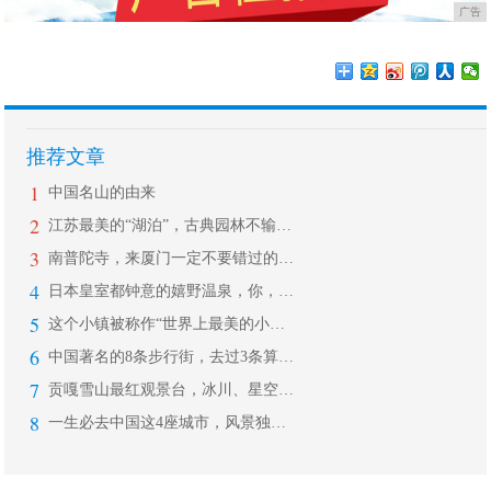
广告
推荐文章
1
中国名山的由来
2
江苏最美的“湖泊”，古典园林不输苏州
3
南普陀寺，来厦门一定不要错过的千年古
4
日本皇室都钟意的嬉野温泉，你，不能错
5
这个小镇被称作“世界上最美的小镇”，
6
中国著名的8条步行街，去过3条算合格
7
贡嘎雪山最红观景台，冰川、星空、云海
8
一生必去中国这4座城市，风景独一无二