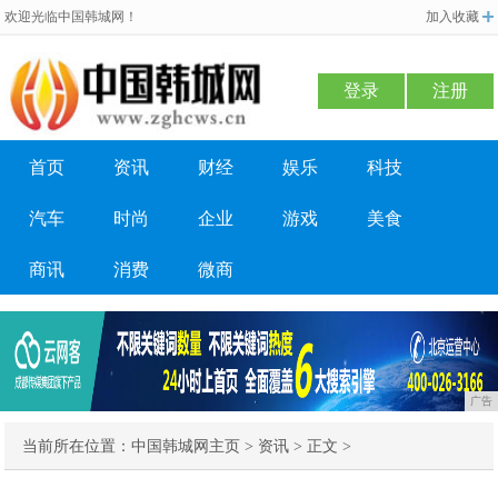
欢迎光临中国韩城网！
加入收藏
登录
注册
首页
资讯
财经
娱乐
科技
汽车
时尚
企业
游戏
美食
商讯
消费
微商
广告
当前所在位置：
中国韩城网主页
>
资讯
> 正文 >