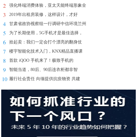
2
强化终端消费体验，亚太天能终端形象全
3
2019年出租房装修，这样设计，才好
4
甘肃省政协视察组一行调研中信环境兰州
5
为了长期使用，5G手机才是最佳选择，
6
拾起卖：我们一定会打个漂亮的翻身仗
7
楼宇智能化技术入门，KNX精品直播课
8
首款 iQOO 手机来了！极致手机的
9
智能当道，80后、90后连衣柜都非智
10
履行社会责任 向缅提供抗疫物资 共建