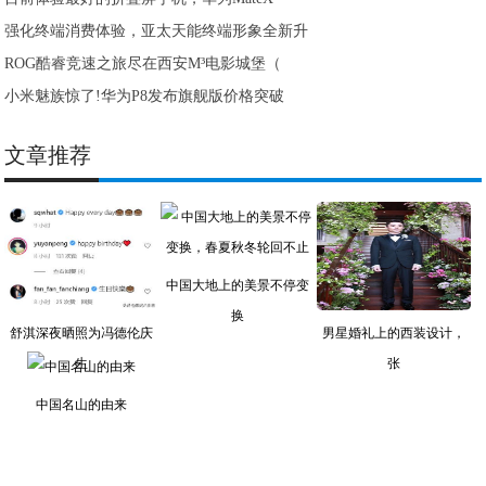
强化终端消费体验，亚太天能终端形象全新升
ROG酷睿竞速之旅尽在西安M³电影城堡（
小米魅族惊了!华为P8发布旗舰版价格突破
文章推荐
中国大地上的美景不停变
换
舒淇深夜晒照为冯德伦庆
男星婚礼上的西装设计，
生
张
中国名山的由来