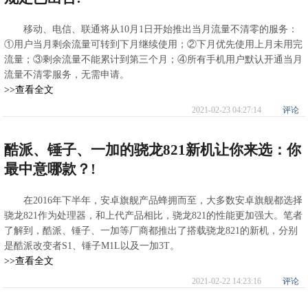
移动、电信、联通将从10月1日开始推出当月流量不清零的服务：
①用户当月剩余流量可转到下月继续使用；②下月优先使用上月未用完
流量；③剩余流量不能累计到第三个月；④所有手机用户默认开通当月
流量不清零服务，无需申请。
>>查看全文
2021-02-23 04:27:14
评论
酷派、锤子、一加的骁龙821新机让你来选：你
最中意哪款？!
在2016年下半年，安卓旗舰产品蜂拥而至，大多数安卓旗舰都选择
骁龙821作为处理器，和上代产品相比，骁龙821的性能更加强大。笔者
了解到，酷派、锤子、一加等厂商都推出了搭载骁龙821的新机，分别
是酷派改变者S1、锤子M1L以及一加3T。
>>查看全文
2021-02-22 14:23:16
评论