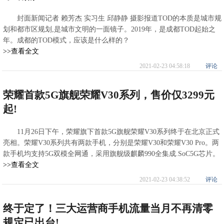
封面新闻记者 赖芳杰 实习生 邱静静 摄影报道TOD的本质是城市规
划和都市区规划,是城市文明的一面镜子。2019年，是成都TOD起始之
年。成都的TOD模式，应该是什么样的？
>>查看全文
2021-02-23 04:58:18
评论
荣耀首款5G旗舰荣耀V30系列，售价仅3299元
起!
11月26日下午，荣耀旗下首款5G旗舰荣耀V30系列终于在北京正式
亮相。荣耀V30系列共有两款手机，分别是荣耀V30和荣耀V30 Pro。两
款手机均支持5G双模全网通，采用旗舰级麒麟990全集成.SoC5G芯片。
>>查看全文
2021-02-23 04:38:52
评论
终于定了！三大运营商手机流量当月不再清零
规定已出台!