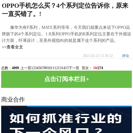
OPPO手机怎么买？4个系列定位告诉你，原来
一直买错了。!
像华为有P系列，MATE系列等等，今天我们就重点来说下OPPO品
牌旗下的4个系列定位。1.R系列OPPO手机的R系列定位主要在于外观设
计方面，纤薄设计，至美外观指向的就是属于这个系列的产品。
>>查看全文
2021-02-22 13:36:22
评论
总数：
4099
上一页
1
2
3
4
5
6
7
8
9
10
11
12
13
14
15
下一页
页次：
10
/274
点击订阅本栏目+
商业合作