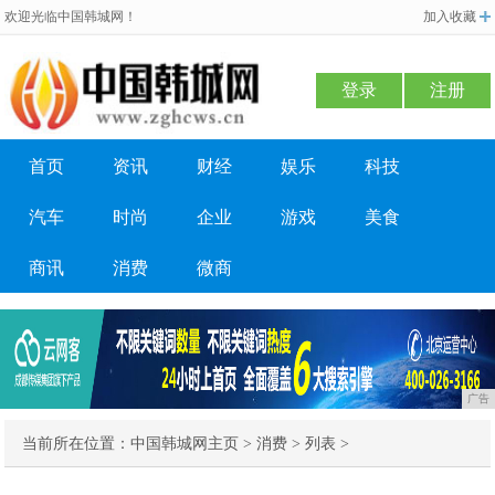
欢迎光临中国韩城网！
加入收藏
登录
注册
首页
资讯
财经
娱乐
科技
汽车
时尚
企业
游戏
美食
商讯
消费
微商
广告
当前所在位置：
中国韩城网主页
>
消费
> 列表 >