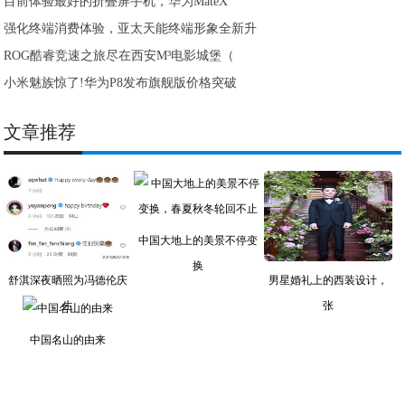
目前体验最好的折叠屏手机，华为MateX
强化终端消费体验，亚太天能终端形象全新升
ROG酷睿竞速之旅尽在西安M³电影城堡（
小米魅族惊了!华为P8发布旗舰版价格突破
文章推荐
中国大地上的美景不停变
换
舒淇深夜晒照为冯德伦庆
男星婚礼上的西装设计，
生
张
中国名山的由来