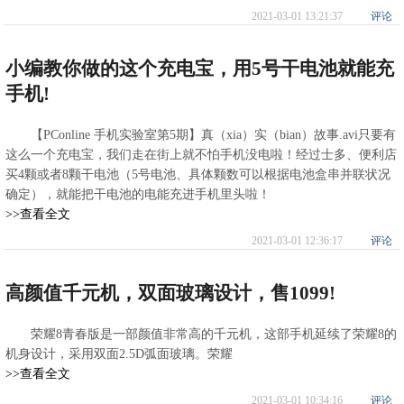
2021-03-01 13:21:37
评论
小编教你做的这个充电宝，用5号干电池就能充
手机!
【PConline 手机实验室第5期】真（xia）实（bian）故事.avi只要有
这么一个充电宝，我们走在街上就不怕手机没电啦！经过士多、便利店
买4颗或者8颗干电池（5号电池、具体颗数可以根据电池盒串并联状况
确定），就能把干电池的电能充进手机里头啦！
>>查看全文
2021-03-01 12:36:17
评论
高颜值千元机，双面玻璃设计，售1099!
荣耀8青春版是一部颜值非常高的千元机，这部手机延续了荣耀8的
机身设计，采用双面2.5D弧面玻璃。荣耀
>>查看全文
2021-03-01 10:34:16
评论