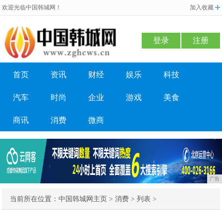
欢迎光临中国韩城网！
加入收藏
登录
注册
首页
资讯
财经
娱乐
科技
汽车
时尚
企业
游戏
美食
商讯
消费
微商
广告
当前所在位置：
中国韩城网主页
>
消费
> 列表 >