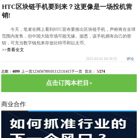
HTC区块链手机要到来？这更像是一场投机营
销!
今天，笔者在网上看到HTC宣布要推出区块链手机，声称将在全球
范围内发售，但中国大陆市场可能无缘。据悉，该手机拥有自己的密
钥，可充当数字钱包来存放比特币和以太币。
>>查看全文
2021-03-01 04:39:55
评论
总数：
4099
上一页
1
2
3
4
5
6
7
8
9
10
11
12
13
14
15
下一页
页次：
5
/274
点击订阅本栏目+
商业合作